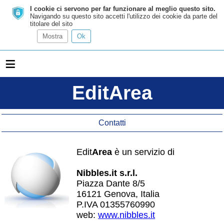
I cookie ci servono per far funzionare al meglio questo sito.
Navigando su questo sito accetti l'utilizzo dei cookie da parte del
titolare del sito
Mostra
Ok
≡
EditArea
Contatti
Edit
Area
è un servizio di
Nibbles.it s.r.l.
Piazza Dante 8/5
16121 Genova, Italia
P.IVA 01355760990
web:
www.nibbles.it