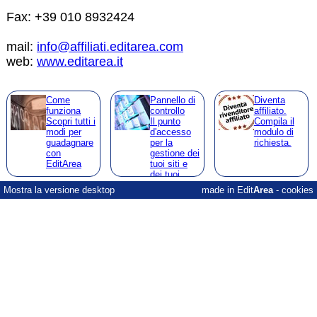
Fax: +39 010 8932424
mail:
info@affiliati.editarea.com
web:
www.editarea.it
Come
Pannello di
Diventa
funziona
controllo
affiliato.
Scopri tutti i
Il punto
Compila il
modi per
d'accesso
modulo di
guadagnare
per la
richiesta.
con
gestione dei
EditArea
tuoi siti e
dei tuoi
clienti
Mostra la versione desktop
made in Edit
Area
-
cookies